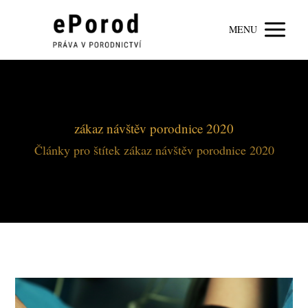
MENU
zákaz návštěv porodnice 2020
Články pro štítek zákaz návštěv porodnice 2020