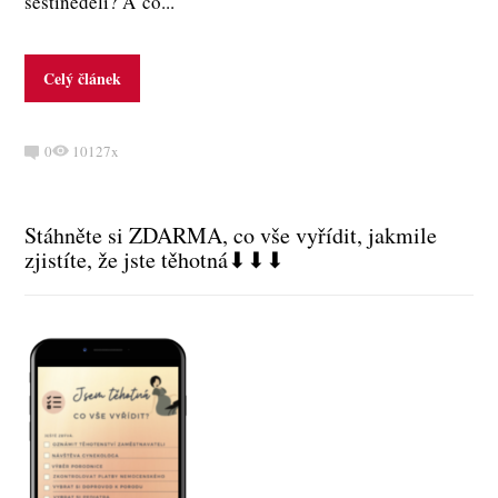
šestinedělí? A co...
Celý článek
0
10127x
Stáhněte si ZDARMA, co vše vyřídit, jakmile
zjistíte, že jste těhotná⬇⬇⬇