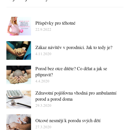
Příspěvky pro těhotné
22.9.2022
Zákaz návštěv v porodnici. Jak to tedy je?
4.11.2020
Porod bez otce dítěte? Co dělat a jak se
připravit?
4.4.2020
Zdravotní pojišťovna vhodná pro ambulantní
porod a porod doma
29.3.2020
Otcové nesmějí k porodu svých dětí
27.3.2020