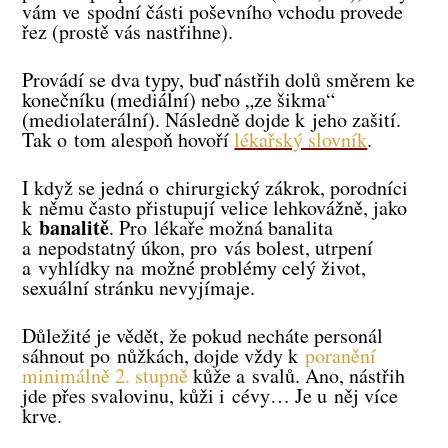
vám ve spodní části poševního vchodu provede
řez (prostě vás nastřihne).
Provádí se dva typy, buď nástřih dolů směrem ke
konečníku (mediální) nebo „ze šikma“
(mediolaterální). Následně dojde k jeho zašití.
Tak o tom alespoň hovoří
lékařský slovník
.
I když se jedná o chirurgický zákrok, porodníci
k němu často přistupují velice lehkovážně, jako
banalitě
k
. Pro lékaře možná banalita
a nepodstatný úkon, pro vás bolest, utrpení
a vyhlídky na možné problémy celý život,
sexuální stránku nevyjímaje.
Důležité je vědět, že pokud necháte personál
sáhnout po nůžkách, dojde vždy k
poranění
minimálně 2. stupně
kůže a svalů. Ano, nástřih
jde přes svalovinu, kůži i cévy… Je u něj více
krve.