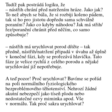
Tudíž pak postrádá logiku, že
– nástřih chrání před natržením hráze. Jako jak?
To než abych se bála, že si rozbiji koleno pádem,
tak si ho pro jistotu dopředu sama schválně
poraním? Jako co kdyby náhodou? Jak má střih/
řez/poranění chránit před něčím, co samo
způsobuje?
– nástřih má urychlovat porod dítěte – tak
předně, nástřih/natržení připadá v úvahu až úplně
v konečné fázi, kdy se prořezává hlavička. Tato
fáze je velice rychlá z celého porodu a nějaké
urychlování již nepotřebuje.
A teď pozor! Proč urychlovat? Bavíme se pořád
na poli normálního fyziologického
bezproblémového těhotenství. Nehrozí žádné
akutní nebezpečí jako tíseň plodu nebo
nedostatečné ozvy miminka apod. Vše
v normálu. Tak proč sakra urychlovat?