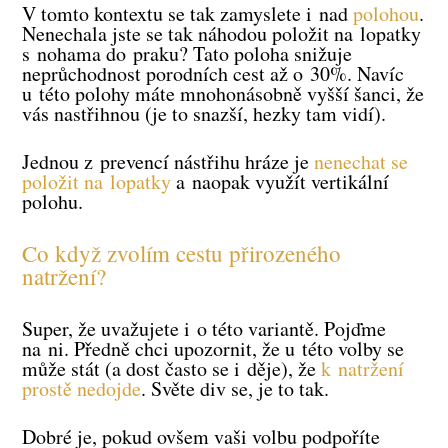
V tomto kontextu se tak zamyslete i nad
polohou
.
Nenechala jste se tak náhodou položit na lopatky
s nohama do praku? Tato poloha snižuje
neprůchodnost porodních cest až o 30%. Navíc
u této polohy máte mnohonásobně vyšší šanci, že
vás nastřihnou (je to snazší, hezky tam vidí).
Jednou z prevencí nástřihu hráze je
nenechat se
položit na lopatky
a naopak využít vertikální
polohu.
Co když zvolím cestu přirozeného
natržení?
Super, že uvažujete i o této variantě. Pojďme
na ni. Předně chci upozornit, že u této volby se
může stát (a dost často se i děje), že
k natržení
prostě nedojde
. Světe div se, je to tak.
Dobré je, pokud ovšem vaši volbu podpoříte