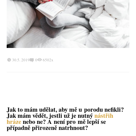
30.5. 2019
0
6502x
Jak to mám udělat, aby mě u porodu nefikli?
Jak mám vědět, jestli už je nutný
nástřih
hráze
nebo ne? A není pro mě lepší se
případně přirozeně natrhnout?