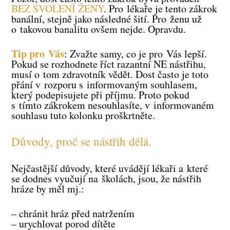
BEZ SVOLENÍ ŽENY
. Pro lékaře je tento zákrok
banální, stejně jako následné šití. Pro ženu už
o takovou banalitu ovšem nejde. Opravdu.
Tip pro Vás
: Zvažte samy, co je pro Vás lepší.
Pokud se rozhodnete říct razantní NE nástřihu,
musí o tom zdravotník vědět. Dost často je toto
přání v rozporu s informovaným souhlasem,
který podepisujete při příjmu. Proto pokud
s tímto zákrokem nesouhlasíte, v informovaném
souhlasu tuto kolonku proškrtněte.
Důvody, proč se nástřih dělá.
Nejčastější důvody, které uvádějí lékaři a které
se dodnes vyučují na školách, jsou, že nástřih
hráze by měl mj.:
– chránit hráz před natržením
– urychlovat porod dítěte