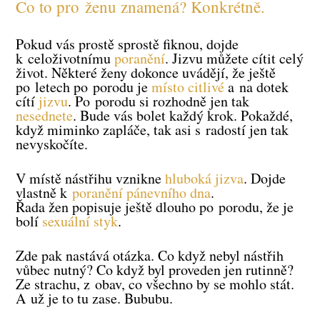
Co to pro ženu znamená? Konkrétně.
Pokud vás prostě sprostě fiknou, dojde
k celoživotnímu
poranění
. Jizvu můžete cítit celý
život. Některé ženy dokonce uvádějí, že ještě
po letech po porodu je
místo citlivé
a na dotek
cítí
jizvu
. Po porodu si rozhodně jen tak
nesednete
. Bude vás bolet každý krok. Pokaždé,
když miminko zapláče, tak asi s radostí jen tak
nevyskočíte.
V místě nástřihu vznikne
hluboká jizva
. Dojde
vlastně k
poranění pánevního dna
.
Řada žen popisuje ještě dlouho po porodu, že je
bolí
sexuální styk
.
Zde pak nastává otázka. Co když nebyl nástřih
vůbec nutný? Co když byl proveden jen rutinně?
Ze strachu, z obav, co všechno by se mohlo stát.
A už je to tu zase. Bububu.