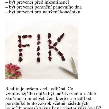
– být prevencí před inkontinencí
– být prevencí poranění pánevního dna
– být prevencí pro natržení konečníku
Realita je ovšem zcela odlišná. Co
výmluvnějšího může být, než tvrzení a reálné
zkušenosti mnohých žen, které na rozdíl od
porodníků tento zákrok včetně následných
hojících procesů zakusily na vlastní kůži (sval)?