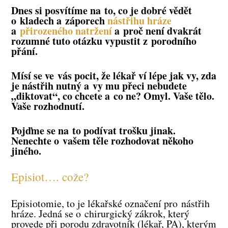
Dnes si posvítíme na to, co je dobré vědět
o kladech a záporech
nástřihu hráze
a
přirozeného natržení
a proč není dvakrát
rozumné tuto otázku vypustit z porodního
přání.
Mísí se ve vás pocit, že lékař ví lépe jak vy, zda
je nástřih nutný a vy mu přeci nebudete
„diktovat“, co chcete a co ne? Omyl. Vaše tělo.
Vaše rozhodnutí.
Pojďme se na to podívat trošku jinak.
Nenechte o vašem těle rozhodovat někoho
jiného.
Episiot…. cože?
Episiotomie, to je lékařské označení pro nástřih
hráze. Jedná se o chirurgický zákrok, který
provede při porodu zdravotník (lékař, PA), kterým