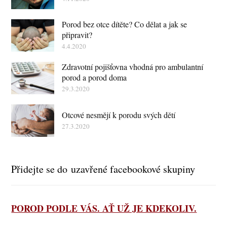
Porod bez otce dítěte? Co dělat a jak se
připravit?
4.4.2020
Zdravotní pojišťovna vhodná pro ambulantní
porod a porod doma
29.3.2020
Otcové nesmějí k porodu svých dětí
27.3.2020
Přidejte se do uzavřené facebookové skupiny
POROD PODLE VÁS. AŤ UŽ JE KDEKOLIV.