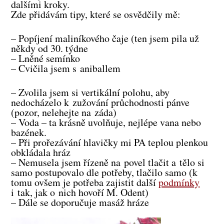
dalšími kroky.
Zde přidávám tipy, které se osvědčily mě:
– Popíjení maliníkového čaje (ten jsem pila už
někdy od 30. týdne
– Lněné semínko
– Cvičila jsem s aniballem
– Zvolila jsem si vertikální polohu, aby
nedocházelo k zužování průchodnosti pánve
(pozor, nelehejte na záda)
– Voda – ta krásně uvolňuje, nejlépe vana nebo
bazének.
– Při prořezávání hlavičky mi PA teplou plenkou
obkládala hráz
– Nemusela jsem řízeně na povel tlačit a tělo si
samo postupovalo dle potřeby, tlačilo samo (k
tomu ovšem je potřeba zajistit další
podmínky
i tak, jak o nich hovoří M. Odent)
– Dále se doporučuje masáž hráze