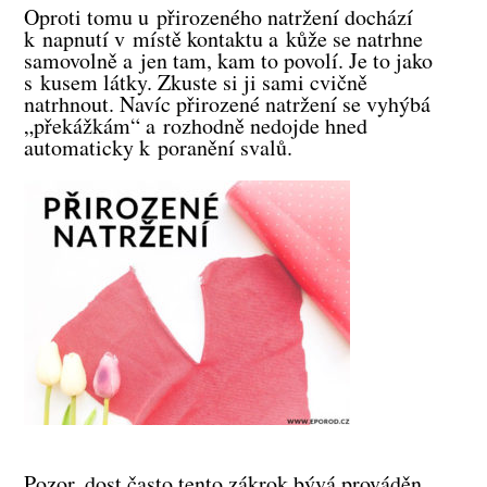
Oproti tomu u přirozeného natržení dochází
k napnutí v místě kontaktu a kůže se natrhne
samovolně a jen tam, kam to povolí. Je to jako
s kusem látky. Zkuste si ji sami cvičně
natrhnout. Navíc přirozené natržení se vyhýbá
„překážkám“ a rozhodně nedojde hned
automaticky k poranění svalů.
Pozor, dost často tento zákrok bývá prováděn